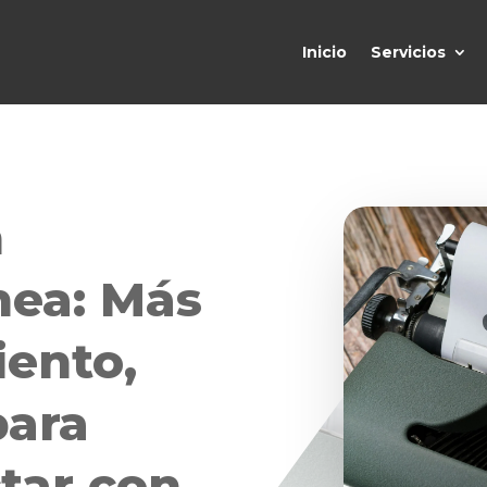
Inicio
Servicios
n
nea: Más
iento,
para
tar con