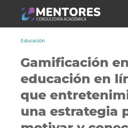
Educación
Gamificación e
educación en lí
que entretenim
una estrategia 
motivar y conec