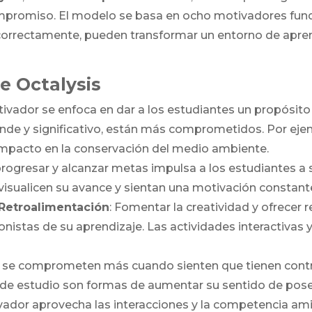
ompromiso. El modelo se basa en ocho motivadores funda
orrectamente, pueden transformar un entorno de apren
e Octalysis
tivador se enfoca en dar a los estudiantes un propósit
nde y significativo, están más comprometidos. Por ejem
mpacto en la conservación del medio ambiente.
progresar y alcanzar metas impulsa a los estudiantes a s
visualicen su avance y sientan una motivación constant
Retroalimentación
: Fomentar la creatividad y ofrecer 
nistas de su aprendizaje. Las actividades interactivas y
s se comprometen más cuando sienten que tienen contro
s de estudio son formas de aumentar su sentido de pose
vador aprovecha las interacciones y la competencia am